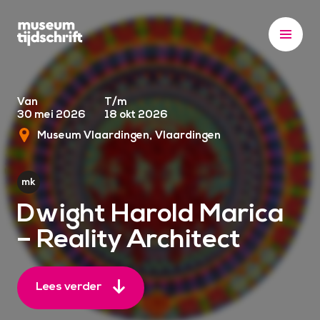
S
k
i
p
t
o
Van
T/m
30 mei 2026
18 okt 2026
c
Museum Vlaardingen
Vlaardingen
o
n
t
e
Dwight Harold Marica
n
– Reality Architect
t
Lees verder