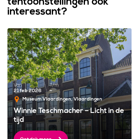
tentoonstellingen ook
interessant?
Van
T/m
21 feb 2026
~
Museum Vlaardingen
Vlaardingen
Winnie Teschmacher – Licht in de
tijd