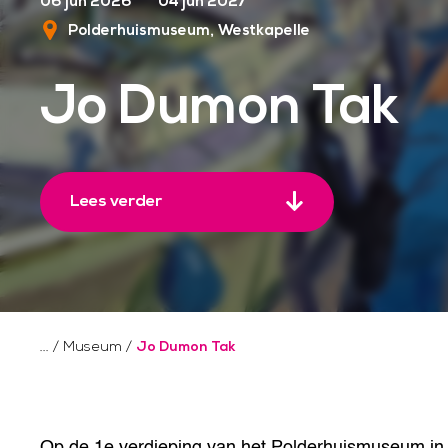
06 jun 2026
04 jun 2027
Polderhuismuseum
Westkapelle
Jo Dumon Tak
Lees verder
/
Museum
/
Jo Dumon Tak
Op de 1e verdieping van het Polderhuismuseum in 