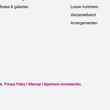
usea & galeries
Losse nummers
Verzamelband
Arrangementen
en.
Privacy Policy
|
Sitemap
|
Algemene voorwaarden
.