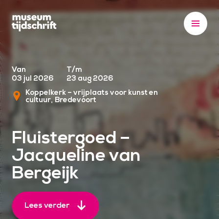
S
k
i
p
t
o
Van
T/m
03 jul 2026
23 aug 2026
c
Koppelkerk – vrijplaats voor kunst en
o
cultuur
Bredevoort
n
t
Fluistergoed –
e
n
Jacqueline van
t
Bergeijk
Lees verder