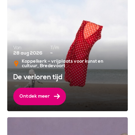
Van
T/m
28 aug 2026
~
Koppelkerk – vrijplaats voor kunst en
cultuur
Bredevoort
De verloren tijd
Ontdek meer