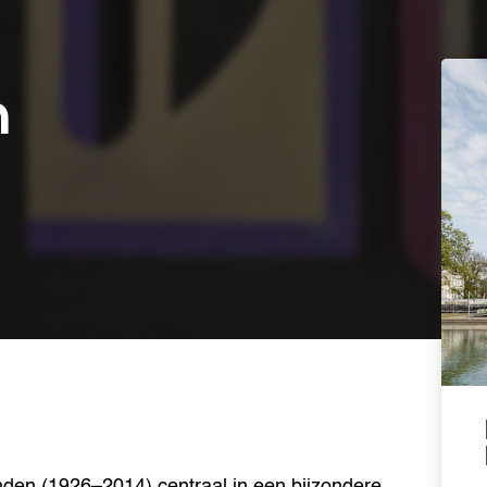
n
den (1926–2014) centraal in een bijzondere