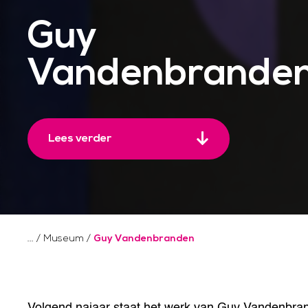
Guy
Vandenbrande
Lees verder
/
Museum
/
Guy Vandenbranden
Volgend najaar staat het werk van Guy Vandenbran