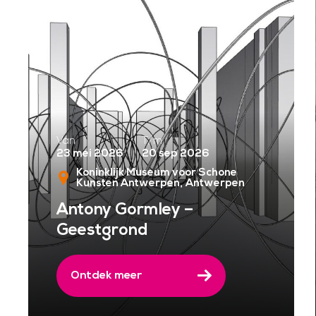
Van
T/m
23 mei 2026
20 sep 2026
Koninklijk Museum voor Schone
Kunsten Antwerpen
Antwerpen
Antony Gormley –
Geestgrond
Ontdek meer