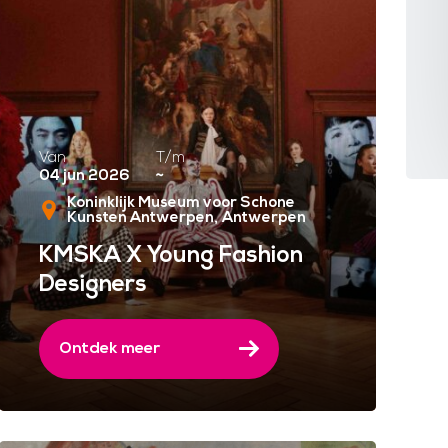
Van
T/m
04 jun 2026
~
Koninklijk Museum voor Schone
Kunsten Antwerpen
Antwerpen
KMSKA X Young Fashion
Designers
Ontdek meer