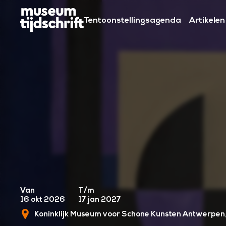
S
k
Tentoonstellingsagenda
Artikelen
i
p
t
o
c
o
n
t
e
n
t
Van
T/m
16 okt 2026
17 jan 2027
Koninklijk Museum voor Schone Kunsten Antwerpen