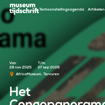
S
k
Tentoonstellingsagenda
Artikelen
i
p
t
o
c
o
n
t
Van
T/m
e
28 nov 2025
27 sep 2026
n
AfricaMuseum
Tervuren
t
Het
Congopanoram