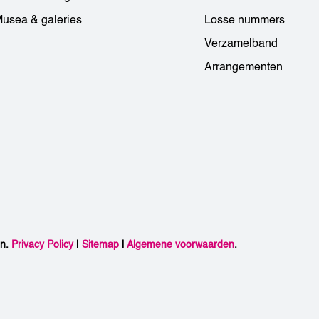
usea & galeries
Losse nummers
Verzamelband
Arrangementen
en.
Privacy Policy
|
Sitemap
|
Algemene voorwaarden
.