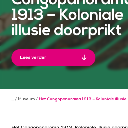
1913 – Koloniale
illusie doorprikt
Lees verder
/
Museum
/
Het Congopanorama 1913 – Koloniale illusie
Het Congopanorama 1913. Koloniale illusie doorprik