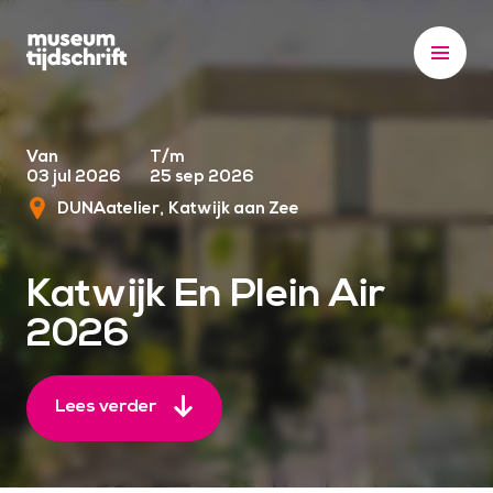
S
k
i
p
t
o
Van
T/m
03 jul 2026
25 sep 2026
c
DUNAatelier
Katwijk aan Zee
o
n
t
Katwijk En Plein Air
e
2026
n
t
Lees verder