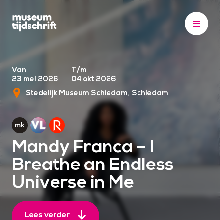
S
k
i
p
t
o
Van
T/m
23 mei 2026
04 okt 2026
c
Stedelijk Museum Schiedam
Schiedam
o
n
t
e
Mandy Franca – I
n
Breathe an Endless
t
Universe in Me
Lees verder