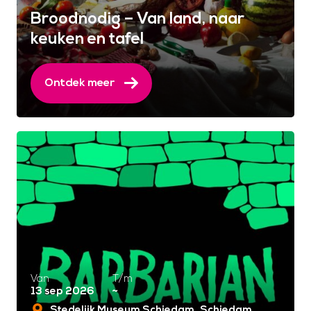
Broodnodig – Van land, naar
keuken en tafel
Ontdek meer
Van
T/m
13 sep 2026
~
Stedelijk Museum Schiedam
Schiedam