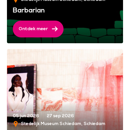
Barbarian
Ontdek meer
Van
T/m
05 jun 2026
27 sep 2026
Stedelijk Museum Schiedam
Schiedam