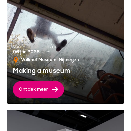
Van
T/m
06 jun 2026
~
Valkhof Museum
Nijmegen
Making a museum
Ontdek meer