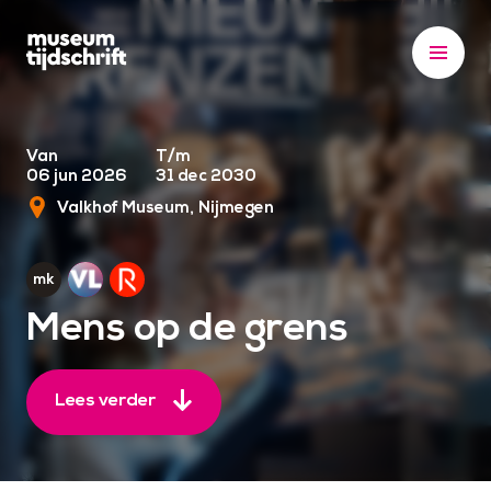
S
k
i
p
t
o
Van
T/m
06 jun 2026
31 dec 2030
c
Valkhof Museum
Nijmegen
o
n
t
e
Mens op de grens
n
t
Lees verder