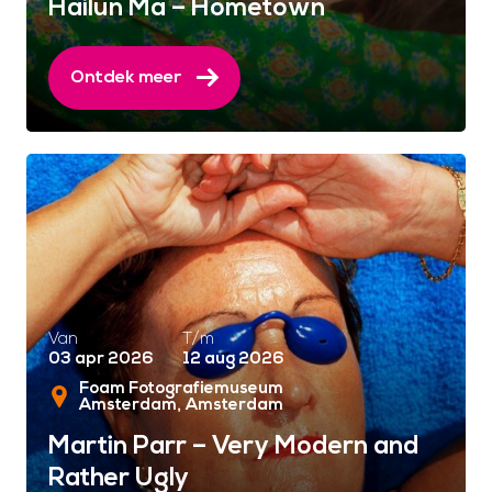
Hailun Ma – Hometown
Ontdek meer
Van
T/m
03 apr 2026
12 aug 2026
Foam Fotografiemuseum
Amsterdam
Amsterdam
Martin Parr – Very Modern and
Rather Ugly