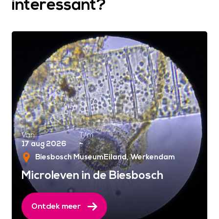
interessant?
Van
T/m
17 aug 2026
~
Biesbosch MuseumEiland
Werkendam
Microleven in de Biesbosch
Ontdek meer