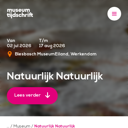
S
k
i
p
t
o
Van
T/m
02 jul 2026
17 aug 2026
c
Biesbosch MuseumEiland
Werkendam
o
n
t
Natuurlijk Natuurlijk
e
n
t
Lees verder
/
Museum
/
Natuurlijk Natuurlijk