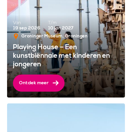
Van
T/m
19 sep 2026
10 jan 2027
Groninger Museum
Groningen
Playing House – Een
kunstbiënnale met kinderen en
jongeren
Ontdek meer