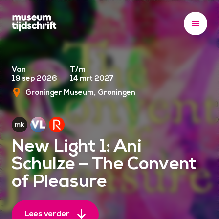
S
k
i
p
t
o
Van
T/m
19 sep 2026
14 mrt 2027
c
Groninger Museum
Groningen
o
n
t
e
New Light 1: Ani
n
Schulze – The Convent
t
of Pleasure
Lees verder