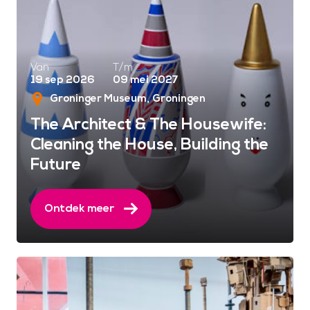
Van
T/m
19 sep 2026
09 mei 2027
Groninger Museum
Groningen
The Architect & The Housewife:
Cleaning the House, Building the
Future
Ontdek meer