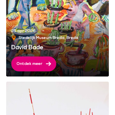
Van
T/m
25 apr 2026
~
Stedelijk Museum Breda
Breda
David Bade
Ontdek meer