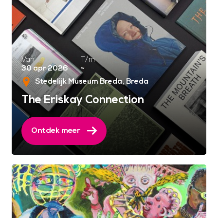
Van
T/m
30 apr 2026
~
Stedelijk Museum Breda
Breda
The Eriskay Connection
Ontdek meer