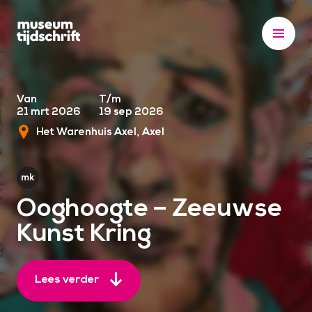
S
k
i
p
t
o
Van
T/m
21 mrt 2026
19 sep 2026
c
Het Warenhuis Axel
Axel
o
n
t
e
Ooghoogte – Zeeuwse
n
Kunst Kring
t
Lees verder