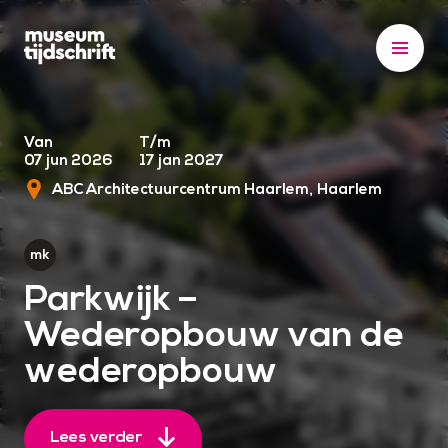
S
k
i
p
t
o
Van
T/m
07 jun 2026
17 jan 2027
c
ABC Architectuurcentrum Haarlem
Haarlem
o
n
t
e
Parkwijk –
n
Wederopbouw van de
t
wederopbouw
Lees verder