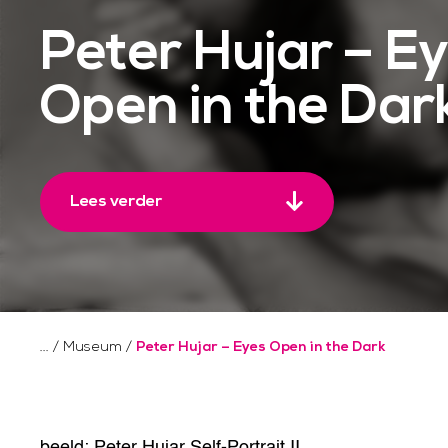
Peter Hujar – E
Open in the Dar
Lees verder
/
Museum
/
Peter Hujar – Eyes Open in the Dark
beeld: Peter Hujar Self-Portrait II