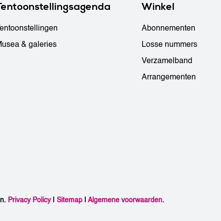
Tentoonstellingsagenda
Winkel
entoonstellingen
Abonnementen
usea & galeries
Losse nummers
Verzamelband
Arrangementen
en.
Privacy Policy
|
Sitemap
|
Algemene voorwaarden
.