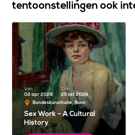
tentoonstellingen ook in
Van
T/m
02 apr 2026
25 okt 2026
Bundeskunsthalle
Bonn
Sex Work – A Cultural
History