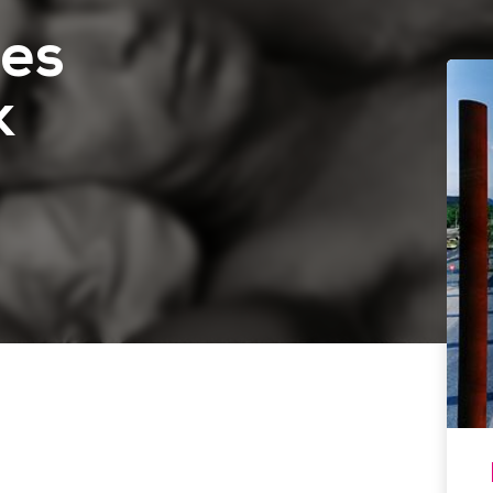
yes
k