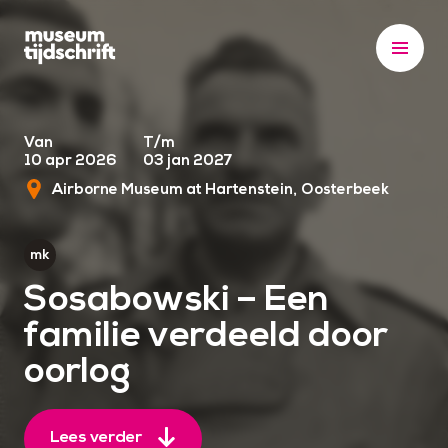
S
k
i
p
t
o
Van
T/m
10 apr 2026
03 jan 2027
c
Airborne Museum at Hartenstein
Oosterbeek
o
n
t
e
Sosabowski – Een
n
familie verdeeld door
t
oorlog
Lees verder