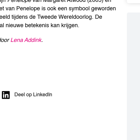
ijn
Penelope
van Margaret Atwood (2005) en
zet van Penelope is ook een symbool geworden
beeld tijdens de Tweede Wereldoorlog. De
al nieuwe betekenis kan krijgen.
door
Lena Addink
.
Deel op LinkedIn