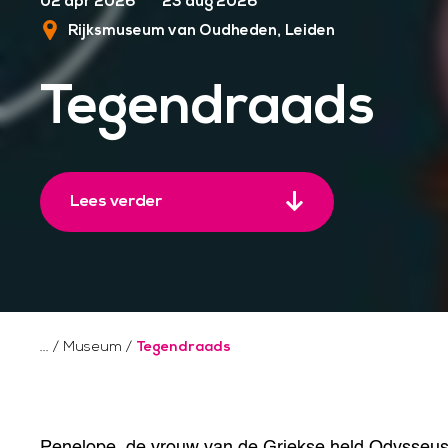
02 apr 2026
23 aug 2026
Rijksmuseum van Oudheden
Leiden
Tegendraads
Lees verder
/
Museum
/
Tegendraads
Penelope, de vrouw van de Griekse held Odysseus, 