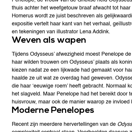
thuis achter het weefgetouw braaf afwacht tot haa
Homerus wordt ze juist beschreven als gelijkwaard
expositie vertelt haar kant van het verhaal, geïllu
en tekeningen van illustrator Lena Addink.
Weven als wapen
Tijdens Odysseus’ afwezigheid moest Penelope d
haar wilden trouwen om Odysseus’ plaats als koni
kiezen nadat ze een lijkwade had gemaakt voor ha
haalde ze uit wat ze overdag had geweven. Odysseu
die haar ‘eeuwige roem’ heeft gebracht. Normaal 
het slagveld. Maar Penelope had het bereikt door 
huisvrouw, maar ook de manier waarop ze invloed k
Moderne Penelopes
Recent zijn meerdere hervertellingen van de
Odys