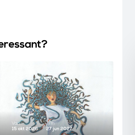
teressant?
Van
T/m
15 okt 2026
27 jun 2027