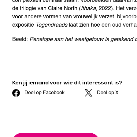
complexiteit centraal staan. Voorbeelden daarvan z
de trilogie van Claire North (
Ithaka
, 2022). Het ver
voor andere vormen van vrouwelijk verzet, bijvoor
expositie
Tegendraads
laat zien hoe een oud verha
Beeld:
Penelope aan het weefgetouw is getekend 
Ken jij iemand voor wie dit interessant is?
Deel op Facebook
Deel op X