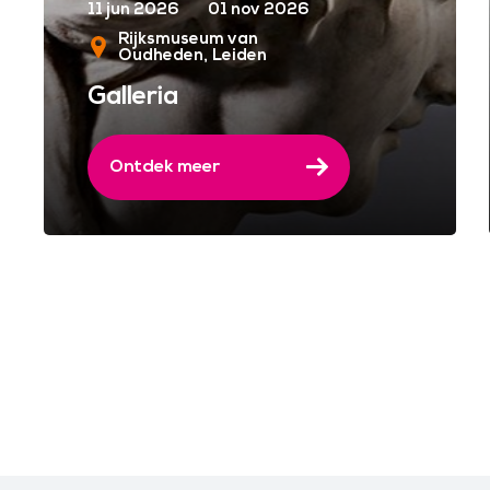
11 jun 2026
01 nov 2026
Rijksmuseum van
Oudheden
Leiden
Galleria
Ontdek meer