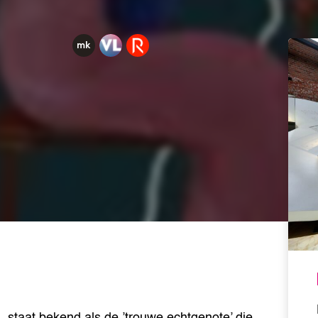
staat bekend als de ’trouwe echtgenote’ die