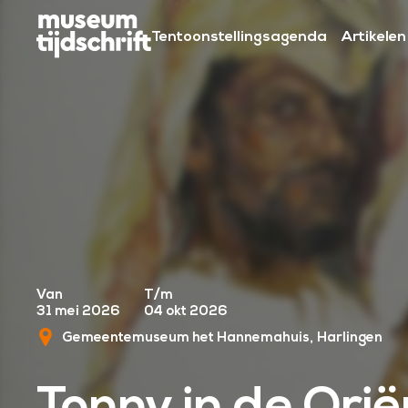
S
k
Tentoonstellingsagenda
Artikelen
i
p
t
o
c
o
n
t
e
n
Van
T/m
t
31 mei 2026
04 okt 2026
Gemeentemuseum het Hannemahuis
Harlingen
Tonny in de Orië