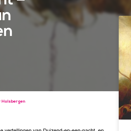
an
en
y Holsbergen
e vertellingen van Duizend-en-een-nacht, en