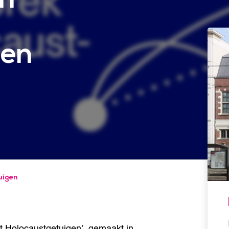
gen
uigen
et Holocaustgetuigen’, gemaakt in