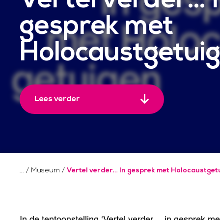
gesprek met
Holocaustgetui
Lees verder
/
Museum
/
Vertel verder… In gesprek met Holocaustget
In de tentoonstelling ‘Vertel verder… in gesprek m