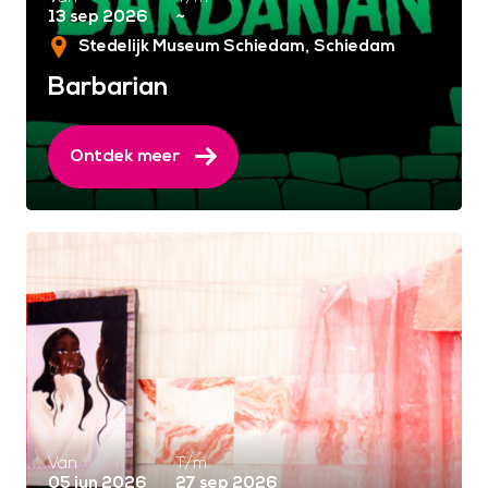
13 sep 2026
~
Stedelijk Museum Schiedam
Schiedam
Barbarian
Ontdek meer
Van
T/m
05 jun 2026
27 sep 2026