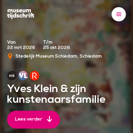
S
k
i
p
t
o
Van
T/m
22 mrt 2026
25 okt 2026
c
Stedelijk Museum Schiedam
Schiedam
o
n
t
e
Yves Klein & zijn
n
kunstenaarsfamilie
t
Lees verder