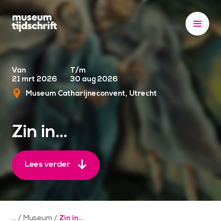
S
k
i
p
t
o
Van
T/m
21 mrt 2026
30 aug 2026
c
Museum Catharijneconvent
Utrecht
o
n
t
Zin in…
e
n
t
Lees verder
/
Museum
/
Zin in…