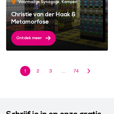
Voormalige Synagoge
Kampen
Christie van der Haak &
Metamorfose
Ontdek meer
1
2
3
…
74