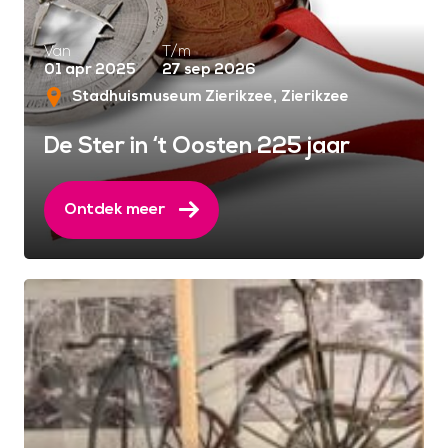
Van
T/m
01 apr 2025
27 sep 2026
Stadhuismuseum Zierikzee
Zierikzee
De Ster in ‘t Oosten 225 jaar
Ontdek meer