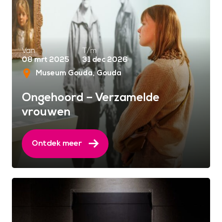
Van
T/m
08 mrt 2025
31 dec 2026
Museum Gouda
Gouda
Ongehoord – Verzamelde
vrouwen
Ontdek meer