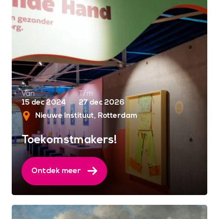
Van
T/m
15 dec 2024
27 dec 2026
Nieuwe Instituut
Rotterdam
Toekomstmakers!
Ontdek meer