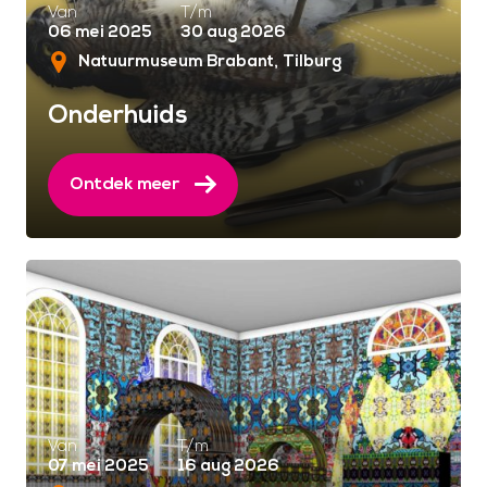
Van
T/m
06 mei 2025
30 aug 2026
Natuurmuseum Brabant
Tilburg
Onderhuids
Ontdek meer
Van
T/m
07 mei 2025
16 aug 2026