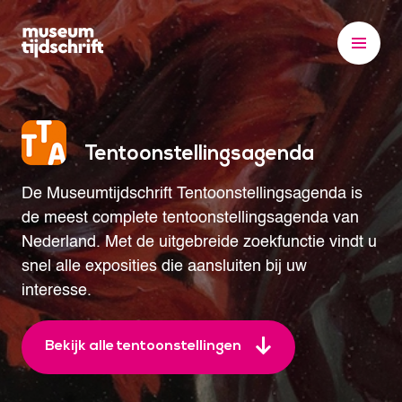
S
k
i
p
t
o
Tentoonstellingsagenda
c
o
De Museumtijdschrift Tentoonstellingsagenda is
n
de meest complete tentoonstellingsagenda van
t
Nederland. Met de uitgebreide zoekfunctie vindt u
e
snel alle exposities die aansluiten bij uw
n
interesse.
t
Bekijk alle tentoonstellingen