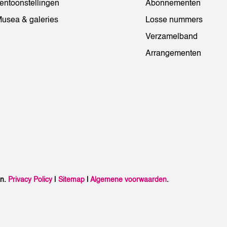
entoonstellingen
Abonnementen
usea & galeries
Losse nummers
Verzamelband
Arrangementen
en.
Privacy Policy
|
Sitemap
|
Algemene voorwaarden
.