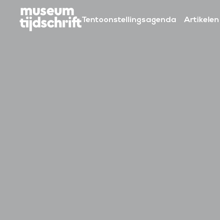
S
k
Tentoonstellingsagenda
Artikelen
i
p
t
o
c
o
n
t
e
n
t