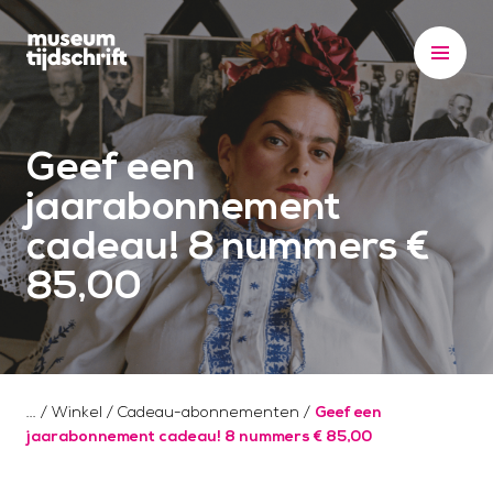
S
k
i
p
t
Geef een
o
c
jaarabonnement
o
cadeau! 8 nummers €
n
85,00
t
e
n
t
/
Winkel
/
Cadeau-abonnementen
/
Geef een
jaarabonnement cadeau! 8 nummers € 85,00