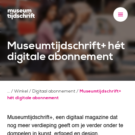
S
k
i
p
t
Museumtijdschrift+ hét
o
c
digitale abonnement
o
n
t
e
/
Winkel
/
Digitaal abonnement
/
Museumtijdschrift+
n
hét digitale abonnement
t
Museumtijdschrift+, een digitaal magazine dat
nog meer verdieping geeft om je verder onder te
dompelen in kunst, erfgoed en design.