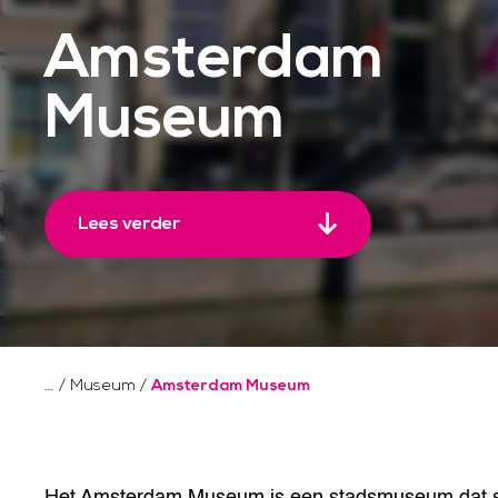
Amsterdam
Museum
Lees verder
/
Museum
/
Amsterdam Museum
Het Amsterdam Museum is een stadsmuseum dat s