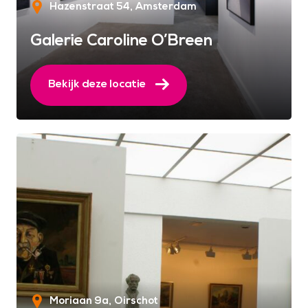
Hazenstraat 54
Amsterdam
Galerie Caroline O’Breen
Bekijk deze locatie
Moriaan 9a
Oirschot