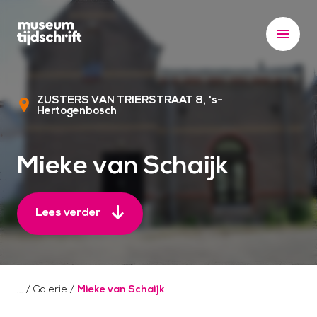
S
k
i
p
t
ZUSTERS VAN TRIERSTRAAT 8
's-
o
Hertogenbosch
c
o
Mieke van Schaijk
n
t
e
Lees verder
n
t
/
Galerie
/
Mieke van Schaijk