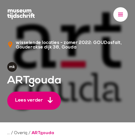
S
k
i
p
t
wisselende locaties - zomer 2022: GOUDasfalt,
o
Gouderakse dijk 38
Gouda
c
o
n
t
ARTgouda
e
n
Lees verder
t
/
Overig
/
ARTgouda