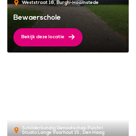
Weststraat 18
Burgh-Haamstede
Bewaerschole
Bekijk deze locatie
Schilderkundig Genootschap Pulchri
Studio Lange Voorhout 15
Den Haag