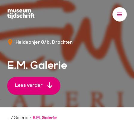
S
k
i
p
t
Heideanjer 8/b
Drachten
o
c
o
E.M. Galerie
n
t
e
Lees verder
n
t
/
Galerie
/
E.M. Galerie