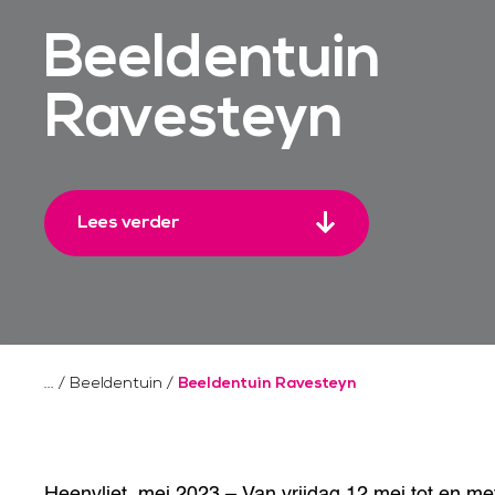
Beeldentuin
Ravesteyn
Lees verder
/
Beeldentuin
/
Beeldentuin Ravesteyn
Heenvliet, mei 2023 – Van vrijdag 12 mei tot en me