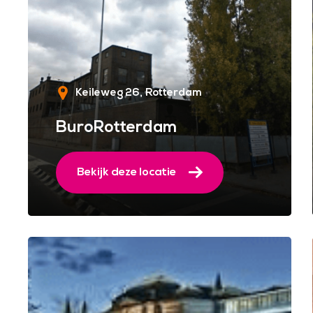
Keileweg 26
Rotterdam
BuroRotterdam
Bekijk deze locatie