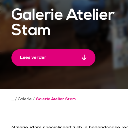
Galerie Atelier
Stam
Lees verder
/
Galerie
/
Galerie Atelier Stam
Galerie Stam specialiseert zich in hedendaagse real