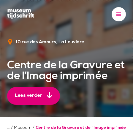
S
k
i
p
t
10 rue des Amours
La Louvière
o
c
o
Centre de la Gravure et
n
de l’Image imprimée
t
e
n
Lees verder
t
/
Museum
/
Centre de la Gravure et de l’Image imprimée