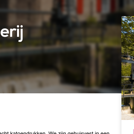
rij
acht katoendrukken. We zijn gehuisvest in een