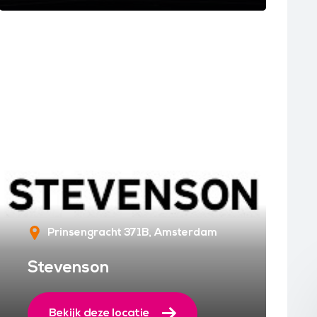
Prinsengracht 371B
Amsterdam
Stevenson
Bekijk deze locatie