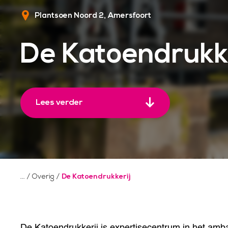
Plantsoen Noord 2
Amersfoort
De Katoendrukke
Lees verder
/
Overig
/
De Katoendrukkerij
De Katoendrukkerij is expertisecentrum in het amb