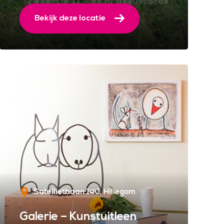
Bekijk deze locatie
Satellietbaan 14C
Hillegom
Galerie – Kunstuitleen