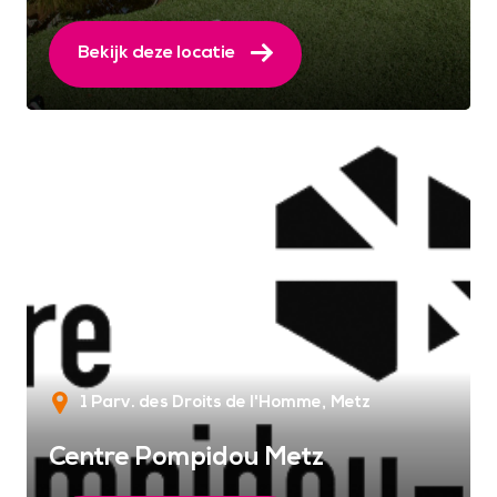
Bekijk deze locatie
1 Parv. des Droits de l'Homme
Metz
Centre Pompidou Metz