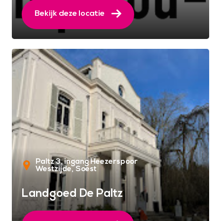
Bekijk deze locatie
Paltz 3, ingang Heezerspoor
Westzijde
Soest
Landgoed De Paltz