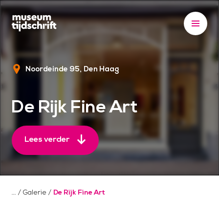
S
k
i
p
t
Noordeinde 95
Den Haag
o
c
o
De Rijk Fine Art
n
t
e
Lees verder
n
t
/
Galerie
/
De Rijk Fine Art