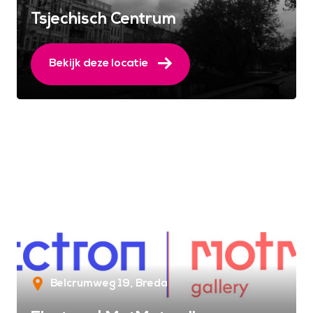
Tsjechisch Centrum
Bekijk deze locatie
Belcrumweg 19
Breda