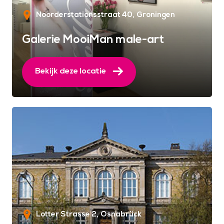
Noorderstationsstraat 40
Groningen
Galerie MooiMan male-art
Bekijk deze locatie
Lotter Strasse 2
Osnabrück