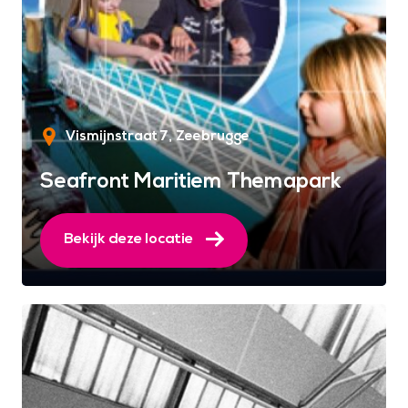
Vismijnstraat 7
Zeebrugge
Seafront Maritiem Themapark
Bekijk deze locatie