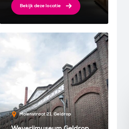
Bekijk deze locatie
Molenstraat 21
Geldrop
Weverijmuseum Geldrop