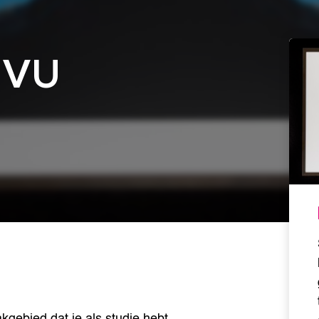
e VU
akgebied dat je als studie hebt