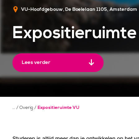
VU-Hoofdgebouw, De Boelelaan 1105
Amsterdam
Expositieruimt
Lees verder
/
Overig
/
Expositieruimte VU
Studeren is altijd meer dan je ontwikkelen op het v