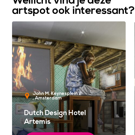
Wellicht vind je deze
artspot ook interessant?
John M. Keynesplein 2
Amsterdam
Dutch Design Hotel
Artemis