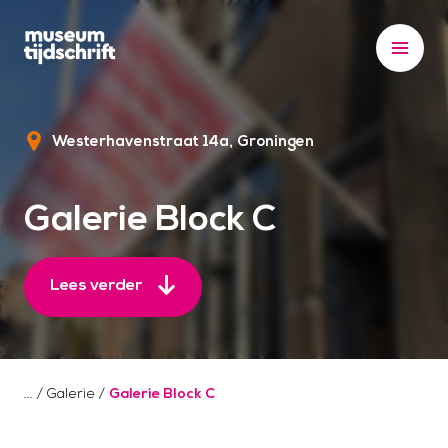
S
k
i
p
t
Westerhavenstraat 14a
Groningen
o
c
o
Galerie Block C
n
t
e
Lees verder
n
t
/
Galerie
/
Galerie Block C