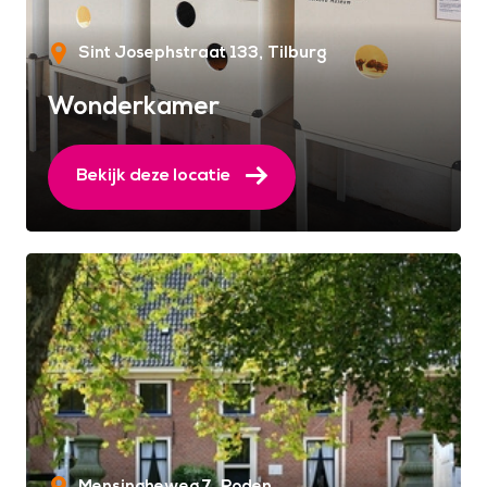
Sint Josephstraat 133
Tilburg
Wonderkamer
Bekijk deze locatie
Mensingheweg 7
Roden