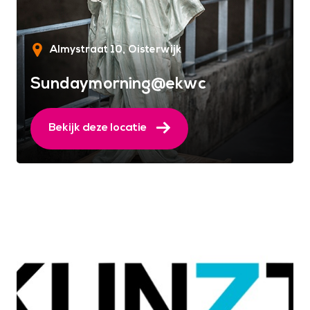
Almystraat 10
Oisterwijk
Sundaymorning@ekwc
Bekijk deze locatie