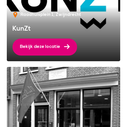
Raadhuisplein 1
Zwijndrecht
KunZt
Bekijk deze locatie