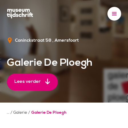
S
k
i
p
t
Coninckstraat 58
Amersfoort
o
c
o
Galerie De Ploegh
n
t
e
Lees verder
n
t
/
Galerie
/
Galerie De Ploegh