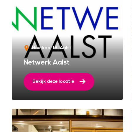
Houtkaai 15
Aalst
Netwerk Aalst
Bekijk deze locatie