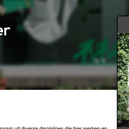
er
enaars uit diverse disciplines die hier werken en