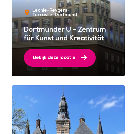
Leonie-Reygers-
Terrasse
Dortmund
Dortmunder U – Zentrum
für Kunst und Kreativität
Bekijk deze locatie