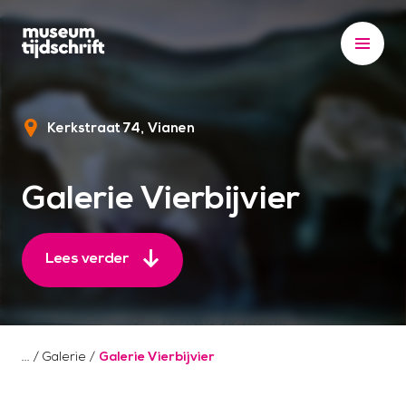
S
k
i
p
t
Kerkstraat 74
Vianen
o
c
o
Galerie Vierbijvier
n
t
e
Lees verder
n
t
/
Galerie
/
Galerie Vierbijvier