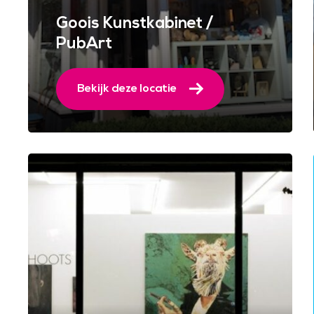
Goois Kunstkabinet /
PubArt
Bekijk deze locatie