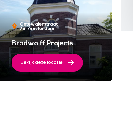
Oetewalerstraat
73
Amsterdam
Bradwolff Projects
Bekijk deze locatie