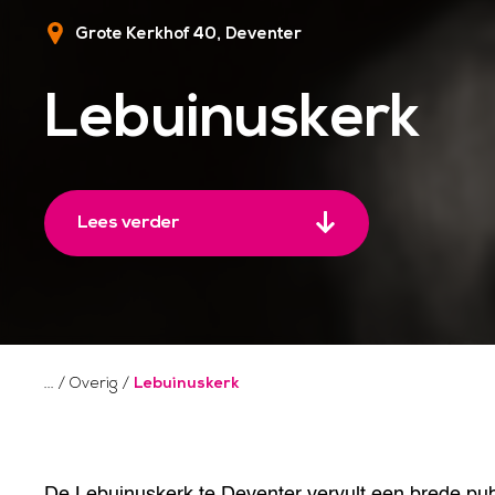
Grote Kerkhof 40
Deventer
Lebuinuskerk
Lees verder
/
Overig
/
Lebuinuskerk
De Lebuinuskerk te Deventer vervult een brede pub