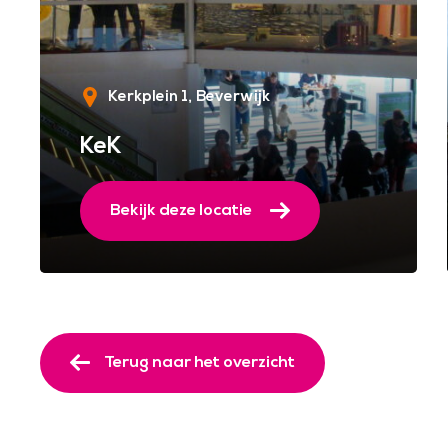
Kerkplein 1
Beverwijk
KeK
Bekijk deze locatie
Terug naar het overzicht