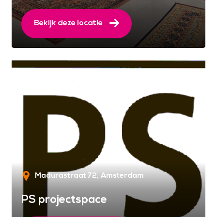
Bekijk deze locatie
Madurastraat 72
Amsterdam
PS projectspace