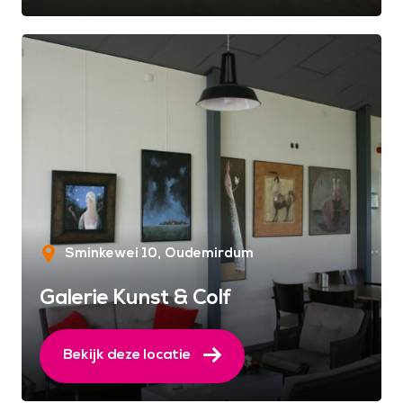
Sminkewei 10
Oudemirdum
Galerie Kunst & Colf
Bekijk deze locatie