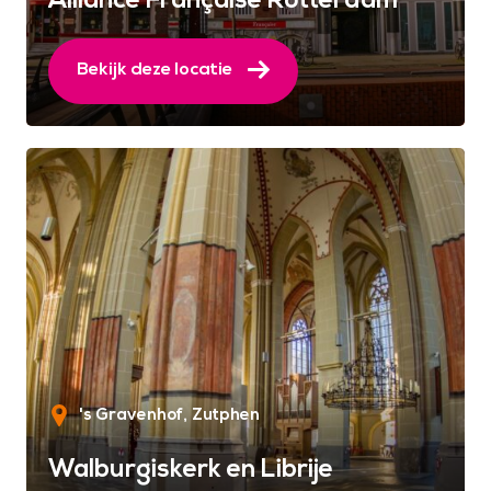
Alliance Française Rotterdam
Bekijk deze locatie
's Gravenhof
Zutphen
Walburgiskerk en Librije