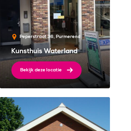
Peperstraat 36
Purmerend
Kunsthuis Waterland
Bekijk deze locatie