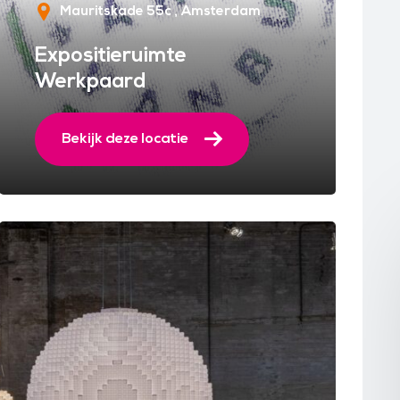
Mauritskade 55c
Amsterdam
Expositieruimte
Werkpaard
Bekijk deze locatie