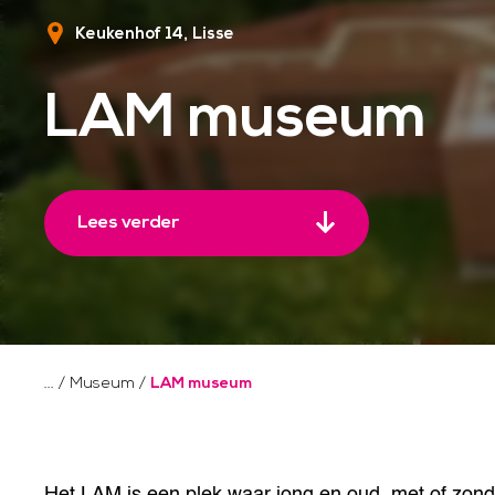
Keukenhof 14
Lisse
LAM museum
Lees verder
/
Museum
/
LAM museum
Het LAM is een plek waar jong en oud, met of zond