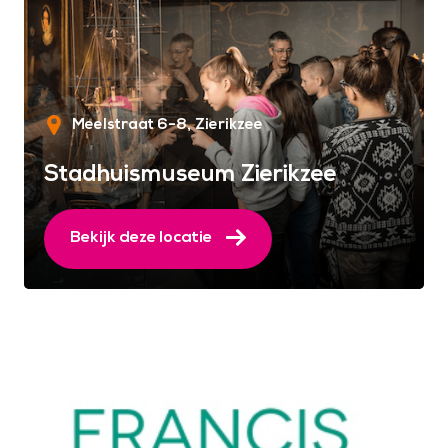
Meelstraat 6-8
Zierikzee
Stadhuismuseum Zierikzee
Bekijk deze locatie