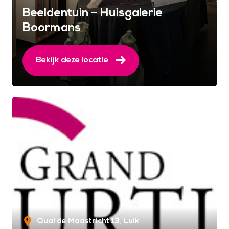
Beeldentuin – Huisgalerie
Boormans
Bekijk deze locatie
Quai de Maastricht 13
Luik