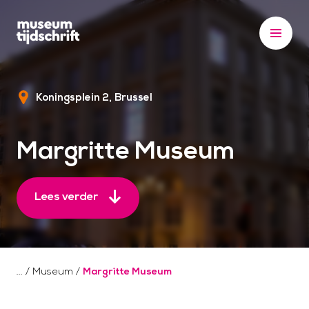
S
k
i
p
t
Koningsplein 2
Brussel
o
c
o
Margritte Museum
n
t
e
Lees verder
n
t
/
Museum
/
Margritte Museum