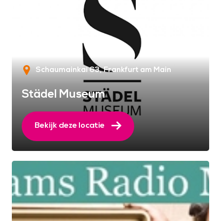
Schaumainkai 63
Frankfurt am Main
Städel Museum
Bekijk deze locatie